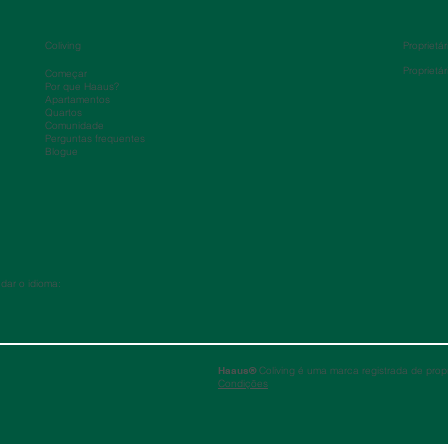
Coliving
Proprietár
Proprietár
Começar
Por que Haaus?
Apartamentos
Quartos
Comunidade
Perguntas frequentes
Blogue
ar o idioma:
Haaus®
Coliving é uma marca registrada de prop
Condições