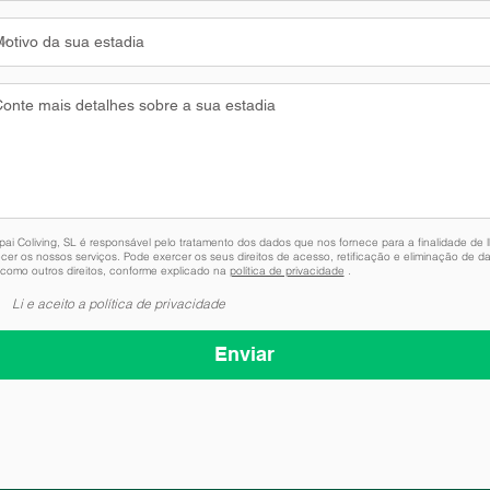
pai Coliving, SL é responsável pelo tratamento dos dados que nos fornece para a finalidade de 
ecer os nossos serviços. Pode exercer os seus direitos de acesso, retificação e eliminação de d
como outros direitos, conforme explicado na
política de privacidade
.
Li e aceito a política de privacidade
Enviar