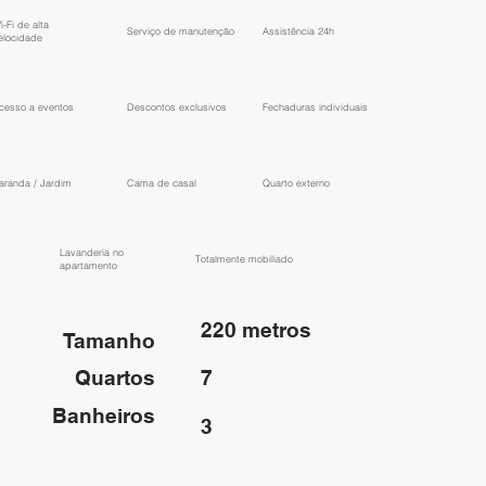
i-Fi de alta
Serviço de manutenção
Assistência 24h
elocidade
cesso a eventos
Descontos exclusivos
Fechaduras individuais
aranda / Jardim
Cama de casal
Quarto externo
Lavanderia no
Totalmente mobiliado
apartamento
220 metros
Tamanho
Quartos
7
Banheiros
3