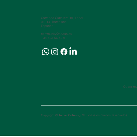
Carrer de Caballero 10, Local 3.
08014, Barcelona
Espanha
community@haaus.eu
+34 623 56 42 91
Quero mud
Copyright ©
Aspai Coliving, SL
Todos os direitos reservados.