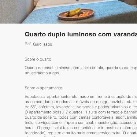
Quarto duplo luminoso com varand
Ref.
Garcilaso6
Sobre o quarto
Quarto de casal luminoso com janela ampla, guarda-roupa espa
aquecimento a gás.
Sobre o apartamento
Espetacular apartamento reformado em frente à estação de me
as comodidades modernas: móveis de design, cozinha totalme
de 65", cafeteira, lavanderia, varandas e pátios privativos e
O apartamento possui 7 quartos: 1 suíte com terraço e banheir
quarto de solteiro, todos com camas confortáveis, escrivanin
Inclui serviços como limpeza semanal, manutenção, acesso a 
horas. O preço inclui taxas comunitárias e impostos, e ofere
Identidade), registro e muito mais como serviço extra. O apa