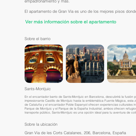
empadronamiento y más.
El apartamento de Gran Vía es uno de los mejores pisos donde 
Ver más información sobre el apartamento
Sobre el barrio
Sants-Montjuic
En el encantador barrio de Sants-Montjuic en Barcelona, descubrirá la fusión 
impresionante Castillo de Montjuic hasta la emblemática Fuente Mágica, esta 
de Cataluña y el encantador Poble Espanyol ofrecen experiencias culturales i
Parque de Montjuic y el Parque de la España Industrial, ambos ofrecen refugi
transporte público, Sants-Montjuic es una opción ideal para tu aventura de col
Sobre la ubicación
Gran Via de les Corts Catalanes, 206, Barcelona, España