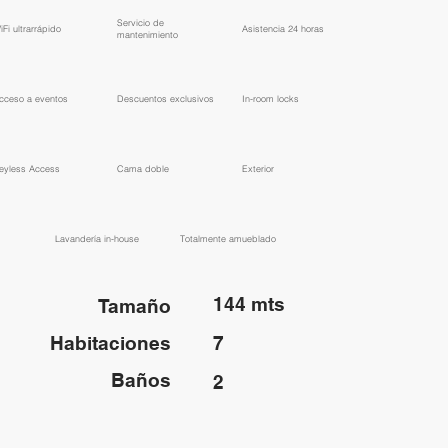
​Servicio de
WiFi ultrarrápido
​Asistencia 24 horas
mantenimiento
Acceso a eventos
​Descuentos exclusivos
In-room locks
eyless Access
Cama doble
Exterior
Lavandería in-house
​Totalmente amueblado
144 mts
Tamaño
Habitaciones
7
Baños
2