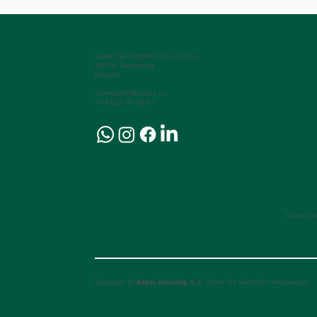
Carrer de Caballero 10, Local 3.
08014, Barcelona
España
community@haaus.eu
+34 623 56 42 91
Quiero ca
Copyright ©
Aspai Coliving, S.L.
Todos los derechos reservados.