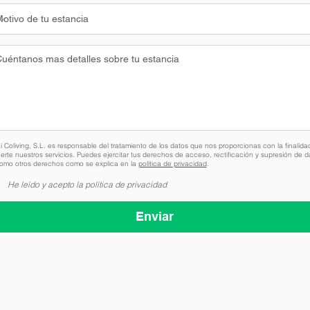
 Coliving, S.L. es responsable del tratamiento de los datos que nos proporcionas con la finalida
erte nuestros servicios. Puedes ejercitar tus derechos de acceso, rectificación y supresión de d
como otros derechos como se explica en la
política de privacidad
.
He leído y acepto la política de privacidad
Enviar