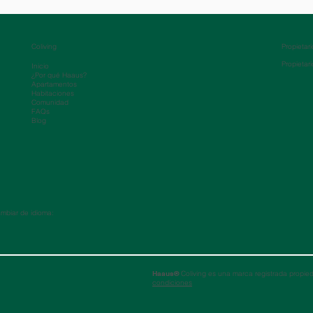
Coliving
Propietar
Propietar
Inicio
¿Por qué Haaus?
Apartamentos
Habitaciones
Comunidad
FAQs
Blog
mbiar de idioma:
Haaus®
Coliving es una marca registrada propied
condiciones