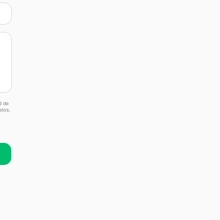
d de
atos,