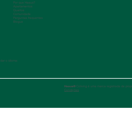
Por que Haaus?
Apartamentos
Quartos
Comunidade
Perguntas frequentes
Blogue
ar o idioma:
Haaus®
Coliving é uma marca registrada de prop
Condições