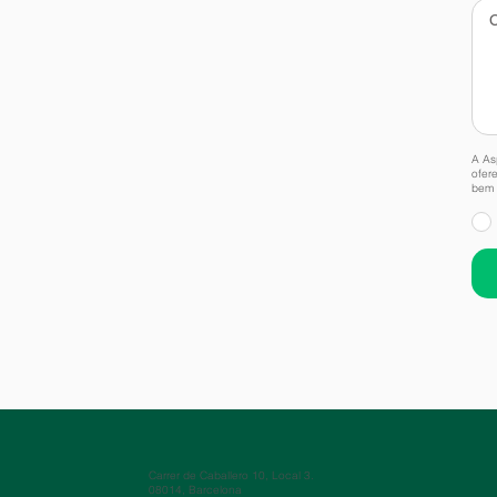
A As
ofer
bem 
Carrer de Caballero 10, Local 3.
08014, Barcelona