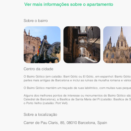
Ver mais informações sobre o apartamento
Sobre o bairro
Centro da cidade
O Bairro Gótico (em catalão: Barri Gòtic ou El Gòtic, em espanhol: Barrio Góti
partes mais antigas de Barcelona e inclui as ruínas da muralha romana e vári
O Bairro Gótico mantém um traçado de ruas labiríntico, com muitas ruas pequ
Alguns dos melhores pontos de interesse ou monumentos do Bairro Gótico são a
Catedral de Barcelona), a Basílica de Santa Maria del Pi (catalão: Basílica de
o Porto Velho (catalão: Port Vell).
Sobre a localização
Carrer de Pau Claris, 85, 08010 Barcelona, Spain