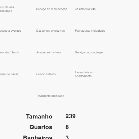
i-Fi de alta
Serviço de manutenção
Assistência 24h
elocidade
cesso a eventos
Descontos exclusivos
Fechaduras individuais
aranda / Jardim
Acesso sem chave
Serviço de concierge
Lavanderia no
ama de casal
Quarto externo
apartamento
Totalmente mobiliado
239
Tamanho
Quartos
8
Banheiros
3