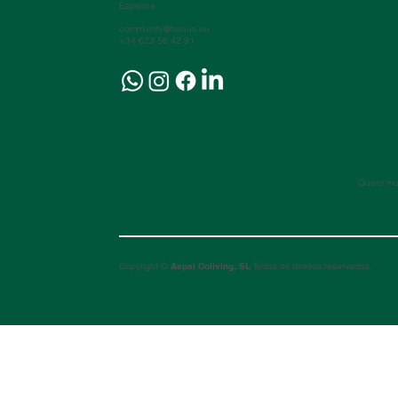
Espanha
community@haaus.eu
+34 623 56 42 91
Quero mud
Copyright ©
Aspai Coliving, SL
Todos os direitos reservados.