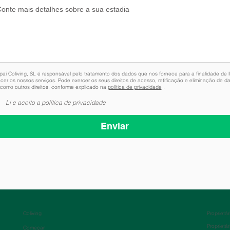
pai Coliving, SL é responsável pelo tratamento dos dados que nos fornece para a finalidade de 
ecer os nossos serviços. Pode exercer os seus direitos de acesso, retificação e eliminação de d
como outros direitos, conforme explicado na
política de privacidade
.
Li e aceito a política de privacidade
Enviar
Coliving
Proprietár
Proprietár
Começar