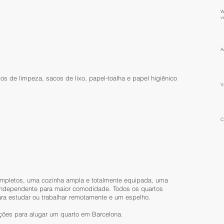
W
v
A
s de limpeza, sacos de lixo, papel-toalha e papel higiênico
V
C
ompletos, uma cozinha ampla e totalmente equipada, uma
 independente para maior comodidade. Todos os quartos
ra estudar ou trabalhar remotamente e um espelho.
ões para alugar um quarto em Barcelona.