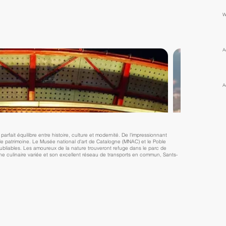
W
A
A
rfait équilibre entre histoire, culture et modernité. De l'impressionnant
e patrimoine. Le Musée national d'art de Catalogne (MNAC) et le Poble
noubliables. Les amoureux de la nature trouveront refuge dans le parc de
ène culinaire variée et son excellent réseau de transports en commun, Sants-