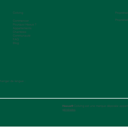
Coliving
Propriétai
Propriétai
Commencer
Pourquoi Haaus ?
Appartements
Chambres
Communauté
FAQ
Blog
hanger de langue :
Haaus®
Coliving est une marque déposée appart
générales