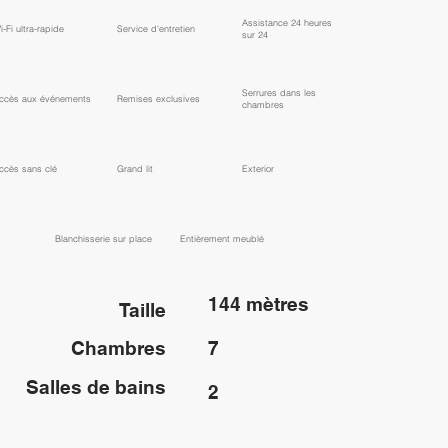
Assistance 24 heures
i-Fi ultra-rapide
Service d'entretien
sur 24
Serrures dans les
ccès aux événements
Remises exclusives
chambres
ccès sans clé
Grand lit
Exterior
Blanchisserie sur place
Entièrement meublé
144 mètres
Taille
Chambres
7
Salles de bains
2