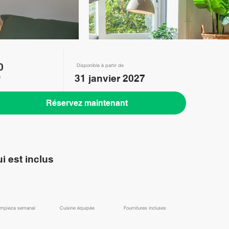
0
Disponible à partir de
31 janvier 2027
s
Réservez maintenant
i est inclus
impieza semanal
Cuisine équipée
Fournitures incluses