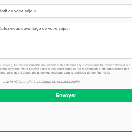
i Coliving, SL est responsable du traitement des données que vous nous fournissez dans le but
rir nos services. Vous pouvez exercer vos droits d'accès, de rectification et de suppression des
ées, ainsi que d'autres droits comme expliqué dans la
politique de confidentialité
.
J'ai lu et j'accepte la politique de confidentialité
Envoyer