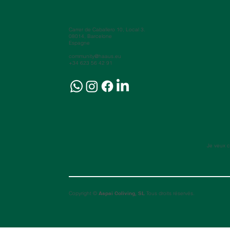
Carrer de Caballero 10, Local 3.
08014, Barcelone
Espagne
community@haaus.eu
+34 623 56 42 91
Je veux c
Copyright ©
Aspai Coliving, SL
Tous droits réservés.