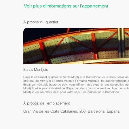
Voir plus d'informations sur l'appartement
À propos du quartier
Sants-Montjuic
Dans le charmant quartier de Sants-Montjuïc à Barcelone, vous découvrirez un pa
château de Montjuïc à l'emblématique Fontaine Magique, ce quartier regorge d
Espanyol, véritable havre de paix, vous offriront des expériences culturelles i
Montjuïc et le parc industriel de l'Espanya, deux oasis de verdure. Avec sa sc
Montjuïc est un choix idéal pour votre séjour en colocation à Barcelone.
À propos de l'emplacement
Gran Via de les Corts Catalanes, 206, Barcelona, España