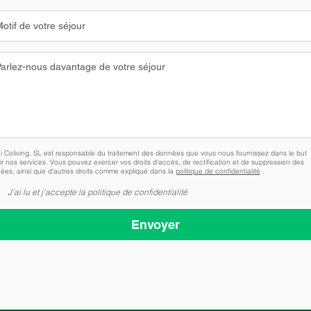
i Coliving, SL est responsable du traitement des données que vous nous fournissez dans le but
rir nos services. Vous pouvez exercer vos droits d'accès, de rectification et de suppression des
ées, ainsi que d'autres droits comme expliqué dans la
politique de confidentialité
.
J'ai lu et j'accepte la politique de confidentialité
Envoyer