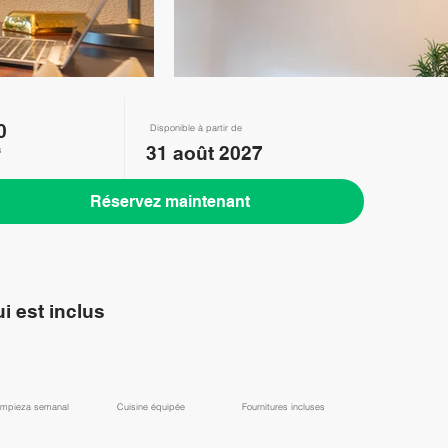
0
Disponible à partir de
31 août 2027
s
Réservez maintenant
i est inclus
impieza semanal
Cuisine équipée
Fournitures incluses