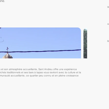
one.
W
A
B
s et son atmosphère accueillante, Sant Andreu offre une expérience
chés traditionnels et ses bars à tapas vous raviront avec la culture et la
ommunauté accueillante, ce quartier peu connu et en pleine croissance