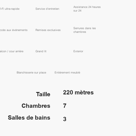
Assistance 24 heures
i-Fi ultra-rapide
Service d'entretien
sur 24
Serrures dans les
ccès aux événements
Remises exclusives
chambres
alcon / cour arrière
Grand lit
Exterior
Blanchisserie sur place
Entièrement meublé
220 mètres
Taille
Chambres
7
Salles de bains
3