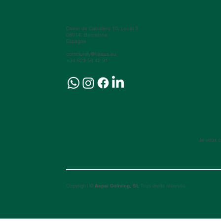
Carrer de Caballero 10, Local 3.
08014, Barcelone
Espagne
community@haaus.eu
+34 623 56 42 91
Je veux c
Copyright ©
Aspai Coliving, SL
Tous droits réservés.