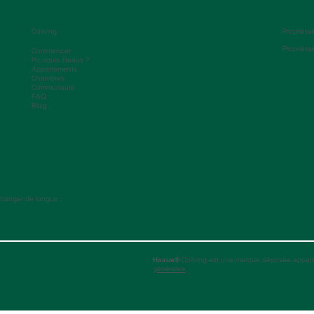
Coliving
Propriétai
Propriétai
Commencer
Pourquoi Haaus ?
Appartements
Chambres
Communauté
FAQ
Blog
hanger de langue :
Haaus®
Coliving est une marque déposée appart
générales