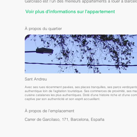
Garcilaso est l'un des meilleurs appartements à louer à Barcel
Voir plus d'informations sur l'appartement
À propos du quartier
Sant Andreu
Avec ses rues récemment pavées, ses places tranquilles, ses parcs verdoyant
authentique loin de l'agitation touristique. Ses commerces de proximité, ses mar
cuisine catalanes les plus authentiques. Doté d'une histoire riche et d'une c
captive par son authenticité et son esprit accueillant.
À propos de l'emplacement
Carrer de Garcilaso, 171, Barcelona, España