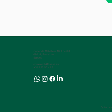
Carrer de Caballero 10, Local 3.
08014, Barcelona
España
community@haaus.eu
+34 623 56 42 91
Quiero ca