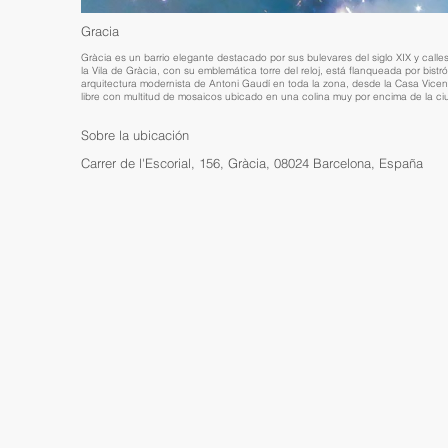
Gracia
Gràcia es un barrio elegante destacado por sus bulevares del siglo XIX y calles
la Vila de Gràcia, con su emblemática torre del reloj, está flanqueada por bist
arquitectura modernista de Antoni Gaudí en toda la zona, desde la Casa Vicens 
libre con multitud de mosaicos ubicado en una colina muy por encima de la ci
Sobre la ubicación
Carrer de l'Escorial, 156, Gràcia, 08024 Barcelona, España