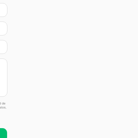
d de
atos,