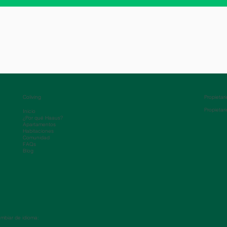
Coliving
Propietar
Propietar
Inicio
¿Por qué Haaus?
Apartamentos
Habitaciones
Comunidad
FAQs
Blog
mbiar de idioma: