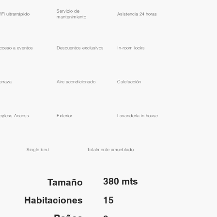
​Servicio de
WiFi ultrarrápido
​Asistencia 24 horas
mantenimiento
Acceso a eventos
​Descuentos exclusivos
In-room locks
erraza
Aire acondicionado
Calefacción
eyless Access
Exterior
Lavandería in-house
Single bed
​Totalmente amueblado
380 mts
Tamaño
Habitaciones
15