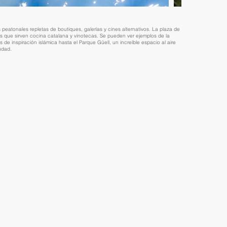
 peatonales repletas de boutiques, galerías y cines alternativos. La plaza de
rós que sirven cocina catalana y vinotecas. Se pueden ver ejemplos de la
de inspiración islámica hasta el Parque Güell, un increíble espacio al aire
udad.