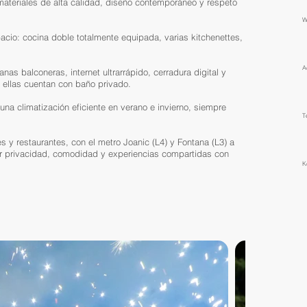
materiales de alta calidad, diseño contemporáneo y respeto
​
io: cocina doble totalmente equipada, varias kitchenettes,
​
s balconeras, internet ultrarrápido, cerradura digital y
 ellas cuentan con baño privado.
na climatización eficiente en verano e invierno, siempre
T
 y restaurantes, con el metro Joanic (L4) y Fontana (L3) a
ar privacidad, comodidad y experiencias compartidas con
K