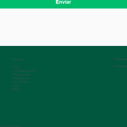
Enviar
Coliving
Propietar
Propietar
Inicio
¿Por qué Haaus?
Apartamentos
Habitaciones
Comunidad
FAQs
Blog
mbiar de idioma: