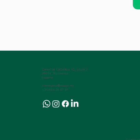
Carrer de Caballero 10, Local 3.
08014, Barcelona
España
community@haaus.eu
+34 623 56 42 91
Quiero ca