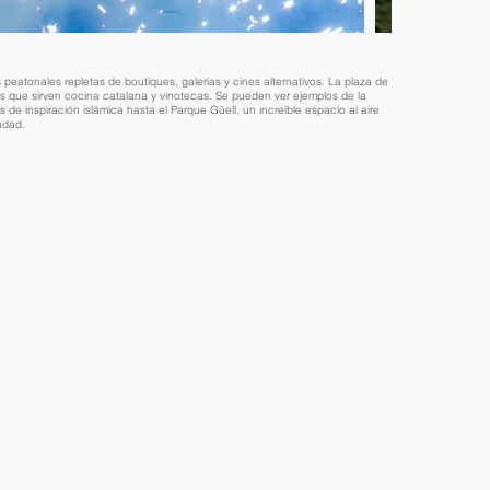
 peatonales repletas de boutiques, galerías y cines alternativos. La plaza de
rós que sirven cocina catalana y vinotecas. Se pueden ver ejemplos de la
de inspiración islámica hasta el Parque Güell, un increíble espacio al aire
udad.