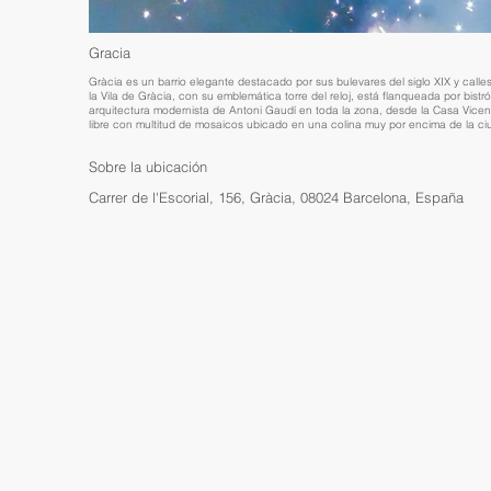
Gracia
Gràcia es un barrio elegante destacado por sus bulevares del siglo XIX y calles
la Vila de Gràcia, con su emblemática torre del reloj, está flanqueada por bist
arquitectura modernista de Antoni Gaudí en toda la zona, desde la Casa Vicens 
libre con multitud de mosaicos ubicado en una colina muy por encima de la ci
Sobre la ubicación
Carrer de l'Escorial, 156, Gràcia, 08024 Barcelona, España