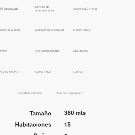
​Servicio de
WiFi ultrarrápido
​Asistencia 24 horas
mantenimiento
Acceso a eventos
​Descuentos exclusivos
In-room locks
erraza
Aire acondicionado
Calefacción
eyless Access
Cama doble
Exterior
Lavandería in-house
​Totalmente amueblado
380 mts
Tamaño
Habitaciones
15