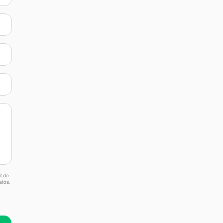
d de
atos,