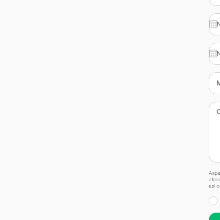
Aspai
ofrec
así 