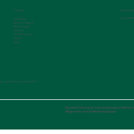
Coliving
Eigentüm
Eigentüm
Startseite
Warum Haaus?
Wohnungen
Zimmer
Gemeinschaft
FAQs
Blog
 du die Sprache wechseln?
Haaus® Coliving ist eine eingetragene Marke i
Allgemeine Geschäftsbedingungen