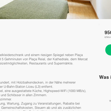
95
€/Mon
elkleiderschrank und einem riesigen Spiegel neben Plaça
d 5 Gehminuten von Plaça Reial, der Kathedrale, dem Mercat
reizeitmöglichkeiten, Restaurants und Supermärkte.
Was i
ndert, mit Holzbalkendecken, in der Nähe mehrerer
 U-Bahn-Station Liceu (L3) entfernt.
el, eine ausgestattete Küche, Highspeed-WiFi (1000 MB/s),
und Schlösser in allen Zimmern.
ezimmer.
W
gung, Wartung, Zugang zu Veranstaltungen, Rabatte bei
t Gemeinschaftskosten, Steuern ab und als zusätzlichen