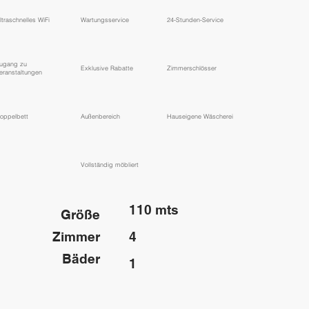
ltraschnelles WiFi
Wartungsservice
24-Stunden-Service
ugang zu
Exklusive Rabatte
Zimmerschlösser
eranstaltungen
oppelbett
Außenbereich
Hauseigene Wäscherei
Vollständig möbliert
110 mts
Größe
Zimmer
4
Bäder
1