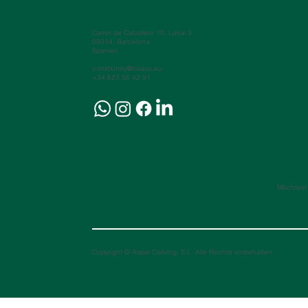
Carrer de Caballero 10, Lokal 3.
08014, Barcelona
Spanien
community@haaus.eu
+34 623 56 42 91
Möchtest
Copyright © Aspai Coliving, S.L. Alle Rechte vorbehalten.