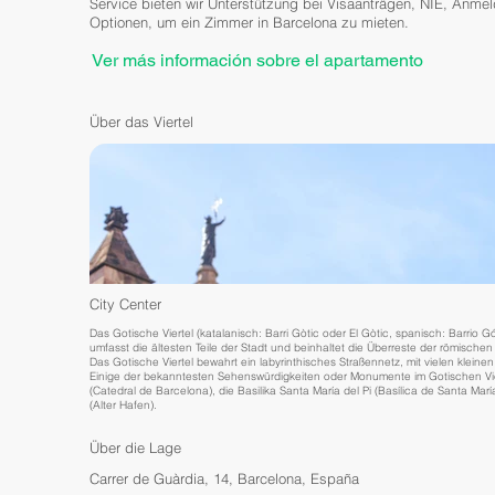
Service bieten wir Unterstützung bei Visaanträgen, NIE, Anme
Optionen, um ein Zimmer in Barcelona zu mieten.
Ver más información sobre el apartamento
Über das Viertel
City Center
Das Gotische Viertel (katalanisch: Barri Gòtic oder El Gòtic, spanisch: Barrio Gó
umfasst die ältesten Teile der Stadt und beinhaltet die Überreste der römisch
Das Gotische Viertel bewahrt ein labyrinthisches Straßennetz, mit vielen kleine
Einige der bekanntesten Sehenswürdigkeiten oder Monumente im Gotischen Viert
(Catedral de Barcelona), die Basilika Santa María del Pi (Basílica de Santa Mar
(Alter Hafen).
Über die Lage
Carrer de Guàrdia, 14, Barcelona, España