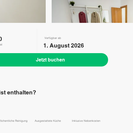
0
Verfügbar ab
1. August 2026
at
Jetzt buchen
st enthalten?
öchentliche Reinigung
Ausgestattete Küche
Inklusive Nebenkosten