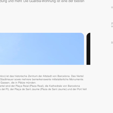
ldung und mehr. Die Guàrdia-Wohnung ist eine der besten
U
Z
V
D
tico) ist das historische Zentrum der Altstadt von Barcelona. Das Viertel
en Stadtmauer sowie mehrere bemerkenswerte mittelalterliche Monumente.
n Gassen, die in Plätze münden.
el sind der Plaça Reial (Plaza Real), die Kathedrale von Barcelona
ía del Pi), der Plaça de Sant Jaume (Plaza de Sant Jaume) und der Port Vell